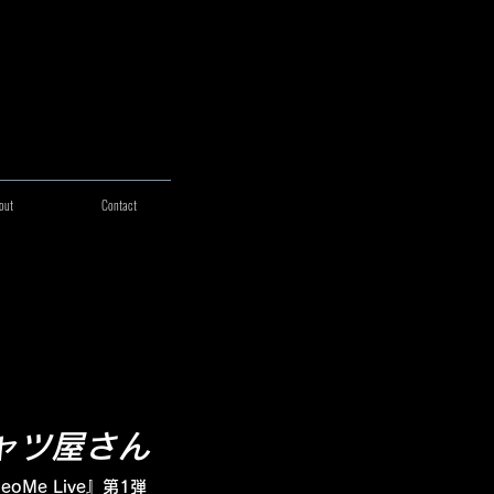
out
Contact
ャツ屋さん
Me Live』第1弾